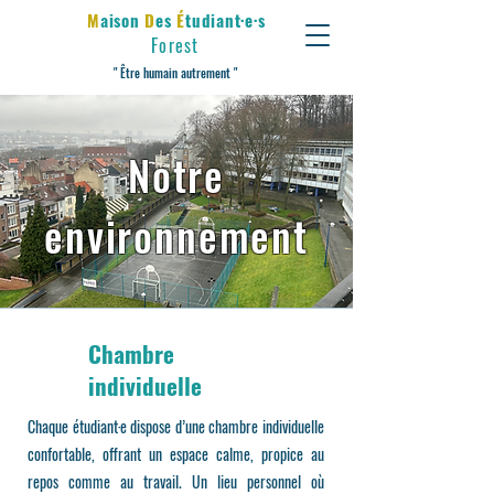
M
aison
D
es
É
tudiant·e·s
Forest
​" Être humain autrement "
Notre
environnement
Chambre
individuelle
Chaque étudiant·e dispose d’une chambre individuelle
confortable, offrant un espace calme, propice au
repos comme au travail. Un lieu personnel où